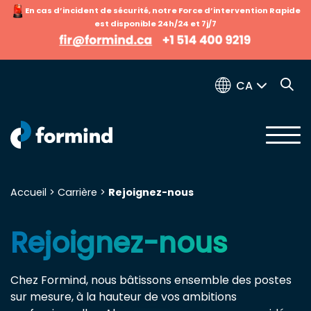
En cas d’incident de sécurité, notre Force d’intervention Rapide
est disponible 24h/24 et 7j/7
CA
Accueil
>
Carrière
>
Rejoignez-nous
Search for:
Rejoignez-nous
Chez Formind, nous bâtissons ensemble des postes
sur mesure, à la hauteur de vos ambitions