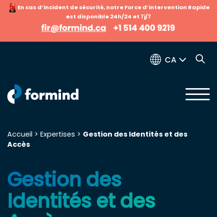
En cas d’incident de sécurité, notre Force d’intervention Rapide
est disponible 24h/24 et 7j/7
CA
Accueil
>
Expertises
>
Gestion des Identités et des
Accès
Search for:
Gestion des
Identités et des